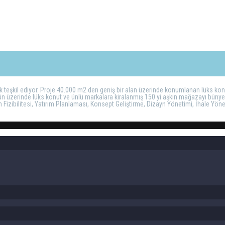
ek teşkil ediyor. Proje 40.000 m2 den geniş bir alan üzerinde konumlanan lüks konut
00 ün üzerinde lüks konut ve ünlü markalara kiralanmış 150 yi aşkın mağazayı bünyesi
ım Fizibilitesi, Yatırım Planlaması, Konsept Geliştirme, Dizayn Yönetimi, İhale Yö