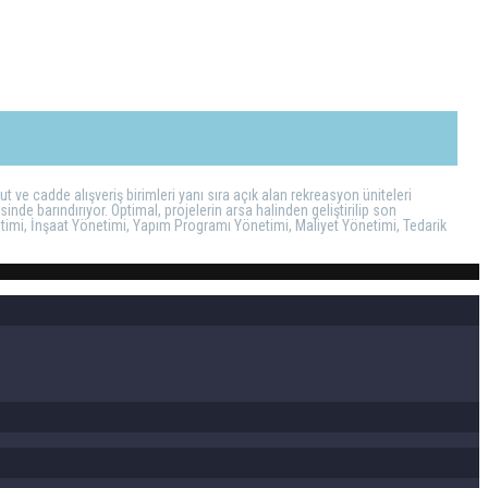
 ve cadde alışveriş birimleri yanı sıra açık alan rekreasyon üniteleri
nde barındırıyor. Optimal, projelerin arsa halinden geliştirilip son
netimi, İnşaat Yönetimi, Yapım Programı Yönetimi, Maliyet Yönetimi, Tedarik