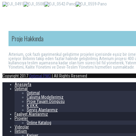
Proje Hakkında
Arterium, çok fazlı gayrimenkul geliştirme projeleri içerisinde eşsiz bir örn
içeriyor. Birbirini takip eden fazlar halinde geliştirilmiş Arterium projesi 4
kullanıcıya teslim aşamasına kadar olan tüm süreci bil fiil yöneterek; Yatır
Yönetimi, Kalite Yönetimi ve Devir-Teslim Yönetimi hizmetleri sunmaktadır.
Copyright 2017
Optimal PMO
| All Rights Reserved
Anasayfa
Optimal
Optimal
Çalışma Modellerimiz
Proje Yaşam Döngüsü
K.V.K.K.
Servis Alanlarımız
Faaliyet Alanlarımız
Projeler
Online Katalog
Videolar
İletişim
Kariyer