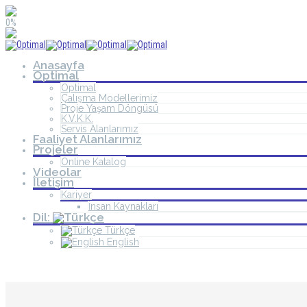
0%
Anasayfa
Optimal
Optimal
Çalışma Modellerimiz
Proje Yaşam Döngüsü
K.V.K.K.
Servis Alanlarımız
Faaliyet Alanlarımız
Projeler
Online Katalog
Videolar
İletişim
Kariyer
İnsan Kaynakları
Dil:
Türkçe
English