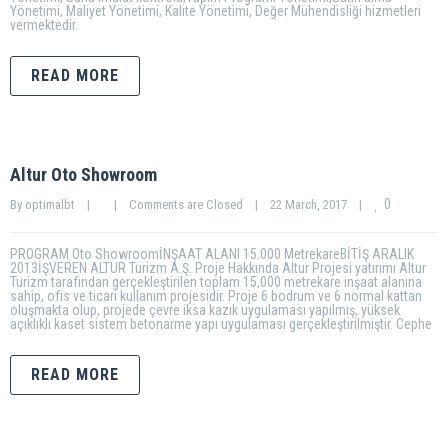
Yönetimi, Maliyet Yönetimi, Kalite Yönetimi, Değer Mühendisliği hizmetleri
vermektedir.
READ MORE
Altur Oto Showroom
0
By 
optimalbt
|
|
Comments are Closed
|
22 March, 2017    
|
PROGRAM Oto ShowroomİNŞAAT ALANI 15.000 MetrekareBİTİŞ ARALIK
2013İŞVEREN ALTUR Turizm A.Ş. Proje Hakkında Altur Projesi yatırımı Altur
Turizm tarafından gerçekleştirilen toplam 15,000 metrekare inşaat alanına
sahip, ofis ve ticari kullanım projesidir. Proje 6 bodrum ve 6 normal kattan
oluşmakta olup, projede çevre iksa kazık uygulaması yapılmış, yüksek
açıklıklı kaset sistem betonarme yapı uygulaması gerçekleştirilmiştir. Cephe
READ MORE