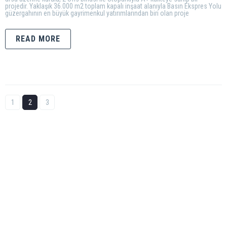
projedir. Yaklaşık 36.000 m2 toplam kapalı inşaat alanıyla Basın Ekspres Yolu
güzergahının en büyük gayrimenkul yatırımlarından biri olan proje
READ MORE
1
2
3