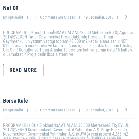
Nef 09
0
By 
optimalbt
|
|
Comments are Closed
|
19 December, 2016    
|
PROGRAM Ofis, Konut, TicariİNŞAAT ALANI 48.000 MetrekareBİTİŞ Ağustos
2014İŞVEREN Timur Gayrimenkul Proje Hakkında Projeler, Timur
Gayrimenkul’ün yatırım yaptığı toplam 48.000 m2 kapalı alana sahip NEF
09’un tasarım incelemesi ve kontrollüğünü içerir. İki blokta bulunan Ofisler,
Üst Sınıf Konutlar ve Ticari Alanlar 10 bodrum katı ve zemin üstü 15 kattan
oluşmaktadır. Proje derin iksa sistemi ve
READ MORE
Borsa Kule
0
By 
optimalbt
|
|
Comments are Closed
|
19 December, 2016    
|
PROGRAM Lüks Ofis BloklarıİNŞAAT ALANI 36.000 MetrekareBİTİŞ EYLÜL
2017İŞVEREN Kuyumcukent Gayrimenkul Yatırımları A.Ş. Proje Hakkında
Kuyumcukent Gayrimenkul Yatırımları A.Ş. (KUYAŞ) yeni projesi 4,265 m2
arsa üzerine kurulu, 2 ofis binası ile otoparkıyla A+ kaliteye sahip bir