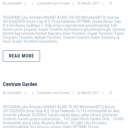
0
By 
optimalbt
|
|
Comments are Closed
|
22 March, 2017    
|
PROGRAM Lüks RezidansİNŞAAT ALANI 100.000 MetrekareBİTİŞ Haziran
2016İŞVEREN Hasen Yapı A.Ş. Proje Hakkında OPTIMAL iştiraki Hasen Yapı
A.Ş.’nin Kiptaş Vaditepe 2. Etap projesi kapsamında gerçekleştirdiği 644
Konut içeren projenin İnşaat Yönetimi hizmetlerini gerçekleştirmiştir. Optimal
hizmet kapsamında Hizmet Kapsamı İhale Yönetimi, İnşaat Yönetimi, Yapım
Programı Yönetimi, Maliyet Yönetimi, Tedarik Yönetimi, Kalite Yönetimi ve
Devir-Teslim Yönetimi hizmetlerini
READ MORE
Centrum Garden
0
By 
optimalbt
|
|
Comments are Closed
|
22 March, 2017    
|
PROGRAM Lüks RezidansİNŞAAT ALANI 70.000 MetrekareBİTİŞ Kasım
2013İŞVEREN Şener Gıda A.Ş. Proje Hakkında 16,192 metrekarelik bir alan
üzerinde yaklaşık 70,000m2 toplam kapalı alana sahip olması planlanan
Centrum Garden projesi bünyesinde; · 169 odalı Hilton Garden Oteli, · 14,000
kiralanabilir alana sahip Alışveriş Merkezi · 92 adet Lüks Residans
barındırmaktadır Söz konusu projeye ilişkin OPTİMAL Dizayn