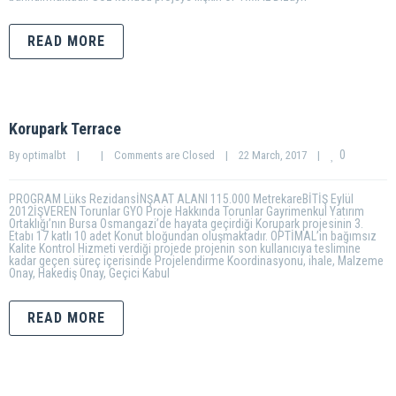
READ MORE
Korupark Terrace
0
By 
optimalbt
|
|
Comments are Closed
|
22 March, 2017    
|
PROGRAM Lüks RezidansİNŞAAT ALANI 115.000 MetrekareBİTİŞ Eylül
2012İŞVEREN Torunlar GYO Proje Hakkında Torunlar Gayrimenkul Yatırım
Ortaklığı’nın Bursa Osmangazi’de hayata geçirdiği Korupark projesinin 3.
Etabı 17 katlı 10 adet Konut bloğundan oluşmaktadır. OPTİMAL’in bağımsız
Kalite Kontrol Hizmeti verdiği projede projenin son kullanıcıya teslimine
kadar geçen süreç içerisinde Projelendirme Koordinasyonu, ihale, Malzeme
Onay, Hakediş Onay, Geçici Kabul
READ MORE