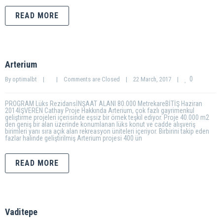
READ MORE
Arterium
0
By 
optimalbt
|
|
Comments are Closed
|
22 March, 2017    
|
PROGRAM Lüks RezidansİNŞAAT ALANI 80.000 MetrekareBİTİŞ Haziran
2014İŞVEREN Cathay Proje Hakkında Arterium, çok fazlı gayrimenkul
geliştirme projeleri içerisinde eşsiz bir örnek teşkil ediyor. Proje 40.000 m2
den geniş bir alan üzerinde konumlanan lüks konut ve cadde alışveriş
birimleri yanı sıra açık alan rekreasyon üniteleri içeriyor. Birbirini takip eden
fazlar halinde geliştirilmiş Arterium projesi 400 ün
READ MORE
Vaditepe