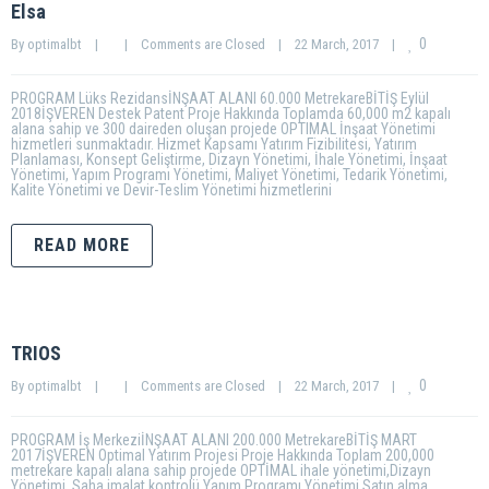
Elsa
0
By 
optimalbt
|
|
Comments are Closed
|
22 March, 2017    
|
PROGRAM Lüks RezidansİNŞAAT ALANI 60.000 MetrekareBİTİŞ Eylül
2018İŞVEREN Destek Patent Proje Hakkında Toplamda 60,000 m2 kapalı
alana sahip ve 300 daireden oluşan projede OPTIMAL İnşaat Yönetimi
hizmetleri sunmaktadır. Hizmet Kapsamı Yatırım Fizibilitesi, Yatırım
Planlaması, Konsept Geliştirme, Dizayn Yönetimi, İhale Yönetimi, İnşaat
Yönetimi, Yapım Programı Yönetimi, Maliyet Yönetimi, Tedarik Yönetimi,
Kalite Yönetimi ve Devir-Teslim Yönetimi hizmetlerini
READ MORE
TRIOS
0
By 
optimalbt
|
|
Comments are Closed
|
22 March, 2017    
|
PROGRAM İş MerkeziİNŞAAT ALANI 200.000 MetrekareBİTİŞ MART
2017İŞVEREN Optimal Yatırım Projesi Proje Hakkında Toplam 200,000
metrekare kapalı alana sahip projede OPTİMAL ihale yönetimi,Dizayn
Yönetimi, Saha imalat kontrolü,Yapım Programı Yönetimi,Satın alma