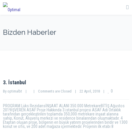
Bizden Haberler
3. İstanbul
0
By 
optimalbt
|
|
Comments are Closed
|
22 April, 2018    
|
PROGRAM Lüks RezidansİNŞAAT ALANI 350.000 MetrekareBİTİŞ Ağustos
2019İŞVEREN ASAF Proje Hakkında 3.istanbul projesi ASAF Adi Ortaklık
tarafından gerçekleştirilen toplamda 350,000 metrekare inşaat alanına
sahip, Konut, Alışveriş merkezi ve residence binalarından oluşmaktadır. 4
Etaptan oluşan proje, bölgenin en büyük yatırım projelerinden biridir ve 1300
konut ve ofis, ve 200 adet mağaza içermektedir. Projenin ilk etabı 8